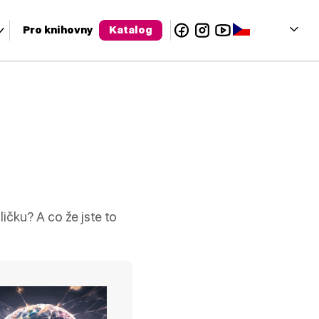
Facebook
Instagram
YouTube
Čeština‎
Pro knihovny
Katalog
olu a enter pro přechod na požadovanou stránku. Uživatelé dotyko
ičku? A co že jste to