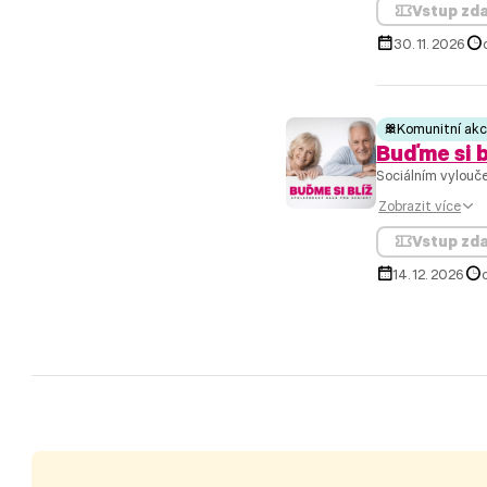
Vstup zd
30. 11. 2026
Komunitní ak
Buďme si b
Sociálním vylouče
Zobrazit více
Vstup zd
14. 12. 2026