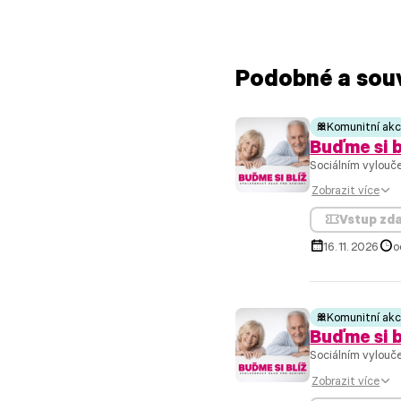
Podobné a souv
Komunitní ak
Buďme si b
Sociálním vylouče
Zobrazit více
Vstup zd
16. 11. 2026
o
Komunitní ak
Buďme si b
Sociálním vylouče
Zobrazit více