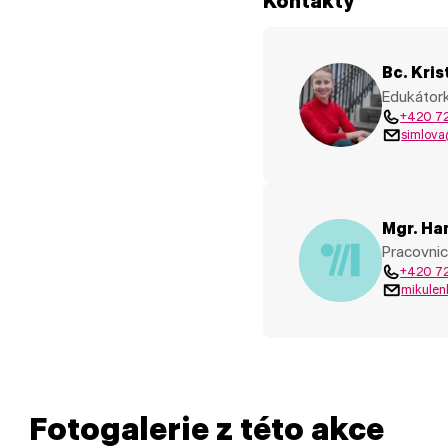
Kontakty
Bc. Kri
Edukátor
+420 7
simlova
Mgr. Ha
Pracovnic
+420 7
mikulen
Fotogalerie z této akce