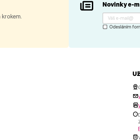
Novinky e-m
a krokem.
Odesláním form
Už