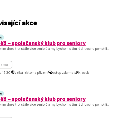
isející akce
ce
líž – společenský klub pro seniory
ním dnes trpí stále více seniorů a my bychom s tím rádi trochu pomohli....
arma
d 13:30
velká lektorna přízemí
vstup zdarma
14 osob
ce
líž – společenský klub pro seniory
ním dnes trpí stále více seniorů a my bychom s tím rádi trochu pomohli....