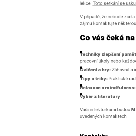
lekce.
Toto setkání se uskut
V případě, že nebude zcela 
zájmu kontaktujte některou
Co vás čeká na 
Techniky zlepšení pamět
pracovní úkoly nebo každod
Cvičení a hry:
Zábavná a in
Tipy a triky:
Praktické rad
Relaxace a mindfulness:
Výběr z literatury
Vašimi lektorkami budou
Mg
uvedených kontaktech.