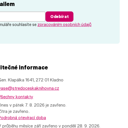
ailem
Odebírat
uláře souhlasíte se
zpracováním osobních údajů
itečné informace
Gen. Klapálka 1641, 272 01 Kladno
vase@stredoceskaknihovna.cz
Všechny kontakty
Dnes v pátek 7. 8. 2026 je zavřeno.
Zítra je zavřeno..
Podrobná otevírací doba
V průběhu měsíce září zavřeno v pondělí 28. 9. 2026.