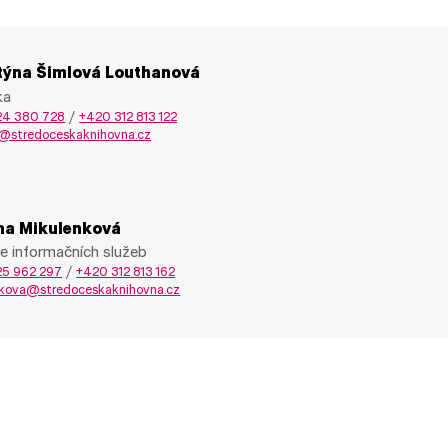
stýna Šimlová Louthanová
ka
24 380 728
/
+420 312 813 122
@stredoceskaknihovna.cz
na Mikulenková
e informačních služeb
25 962 297
/
+420 312 813 162
kova@stredoceskaknihovna.cz