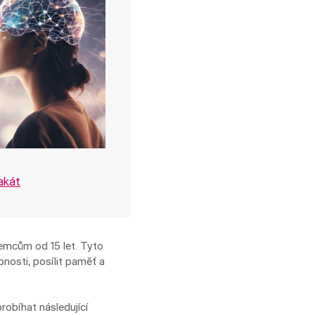
akát
jemcům od 15 let. Tyto
pnosti, posílit paměť a
robíhat následující