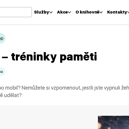
Služby
Akce
O knihovně
Kontakty
i výsledky z našeptávače, použijte šipky nahoru a dolů pro kontr
op
 – tréninky paměti
ma
o mobil? Nemůžete si vzpomenout, jestli jste vypnuli žehl
ně udělat?