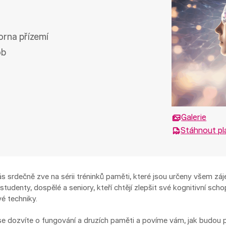
torna přízemí
ob
Galerie
Stáhnout pl
s srdečně zve na sérii tréninků paměti, které jsou určeny všem zá
tudenty, dospělé a seniory, kteří chtějí zlepšit své kognitivní scho
é techniky.
se dozvíte o fungování a druzích paměti a povíme vám, jak budou p