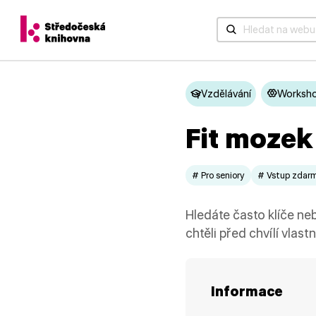
Když jsou k dispozic
Vzdělávání
Worksh
Fit mozek
# Pro seniory
# Vstup zdar
Hledáte často klíče neb
chtěli před chvílí vlast
Informace