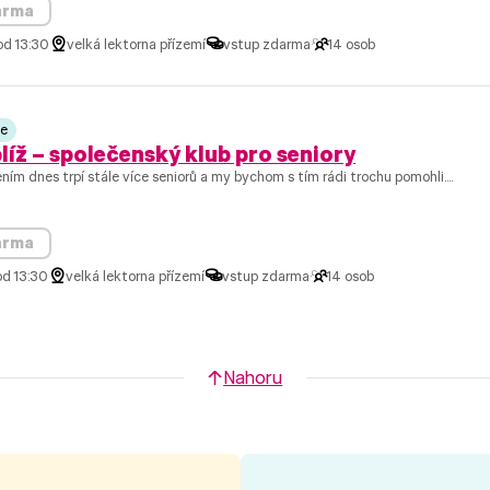
arma
od 13:30
velká lektorna přízemí
vstup zdarma
14 osob
ce
líž – společenský klub pro seniory
ním dnes trpí stále více seniorů a my bychom s tím rádi trochu pomohli....
arma
od 13:30
velká lektorna přízemí
vstup zdarma
14 osob
Nahoru