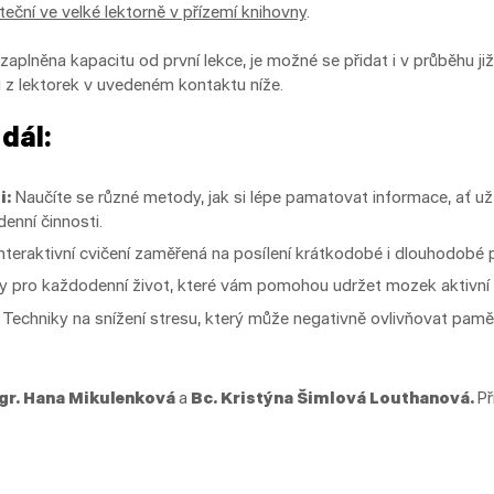
eční ve velké lektorně v přízemí knihovny
.
zaplněna kapacitu od první lekce, je možné se přidat i v průběhu již
 z lektorek v uvedeném kontaktu níže.
dál:
i:
Naučíte se různé metody, jak si lépe pamatovat informace, ať už j
enní činnosti.
teraktivní cvičení zaměřená na posílení krátkodobé i dlouhodobé 
y pro každodenní život, které vám pomohou udržet mozek aktivní
Techniky na snížení stresu, který může negativně ovlivňovat paměť
r. Hana Mikulenková
a
Bc. Kristýna Šimlová Louthanová
.
Př