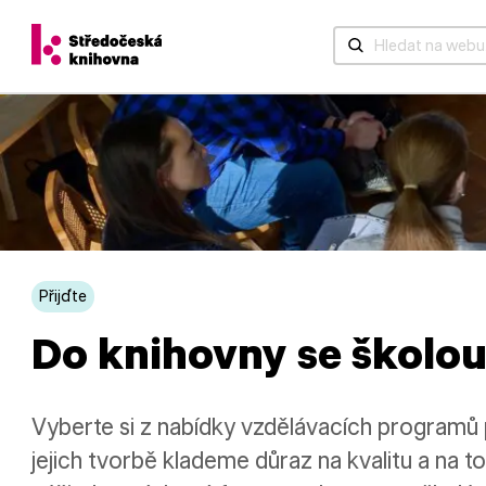
Když jsou k dispozic
Přijďte
Do knihovny se školo
Vyberte si z nabídky vzdělávacích programů p
jejich tvorbě klademe důraz na kvalitu a na t