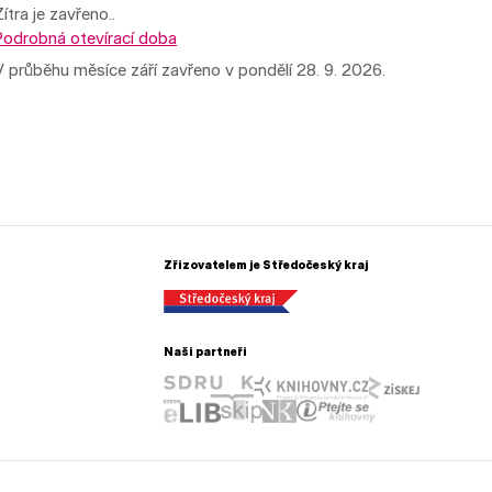
Zítra je zavřeno..
Podrobná otevírací doba
V průběhu měsíce září zavřeno v pondělí 28. 9. 2026.
Zřizovatelem je Středočeský kraj
Naši partneři