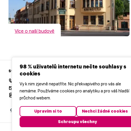
Více o naší budově
98 % uživatelů internetu nečte souhlasy s
Středočeská vědecká knihovna v Kladně
cookies
+420 312 813 111
Vy k nim zjevně nepatříte. Nic překvapivého pro vás ale
vase@stredoceskaknihovna.cz
nemáme. Používáme cookies pro analytiku a pro váš hladší
Všechny kontakty
průchod webem.
Upravím si to
Nechci žádné cookies
Schroupu všechny