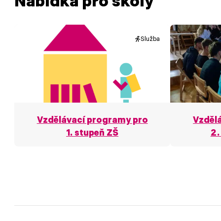
Nabídka pro školy
Služba
Vzdělávací programy pro
Vzděl
1. stupeň ZŠ
2.