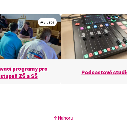
Služba
ávací programy pro
Podcastové studi
 stupeň ZŠ a SŠ
Nahoru