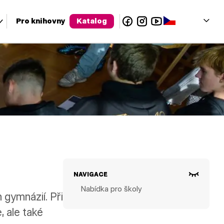
Facebook
Instagram
YouTube
Čeština‎
Pro knihovny
Katalog
olu a enter pro přechod na požadovanou stránku. Uživatelé dotyko
NAVIGACE
Nabídka pro školy
 gymnázií. Při
, ale také