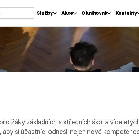
Služby
Akce
O knihovně
Kontakty
i výsledky z našeptávače, použijte šipky nahoru a dolů pro kontr
u
ro žáky základních a středních škol a víceletých
o, aby si účastníci odnesli nejen nové kompetence