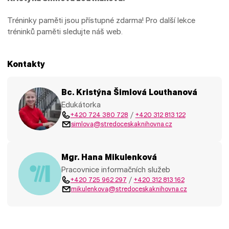
Tréninky paměti jsou přístupné zdarma! Pro další lekce
tréninků paměti sledujte náš web.
Kontakty
Bc. Kristýna Šimlová Louthanová
Edukátorka
+420 724 380 728
/
+420 312 813 122
simlova@stredoceskaknihovna.cz
Mgr. Hana Mikulenková
Pracovnice informačních služeb
+420 725 962 297
/
+420 312 813 162
mikulenkova@stredoceskaknihovna.cz