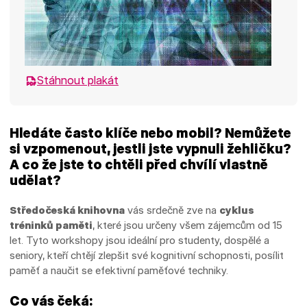
Stáhnout plakát
Hledáte často klíče nebo mobil? Nemůžete
si vzpomenout, jestli jste vypnuli žehličku?
A co že jste to chtěli před chvílí vlastně
udělat?
Středočeská knihovna
vás srdečně zve na
cyklus
tréninků paměti
, které jsou určeny všem zájemcům od 15
let. Tyto workshopy jsou ideální pro studenty, dospělé a
seniory, kteří chtějí zlepšit své kognitivní schopnosti, posílit
paměť a naučit se efektivní paměťové techniky.
Co vás čeká: