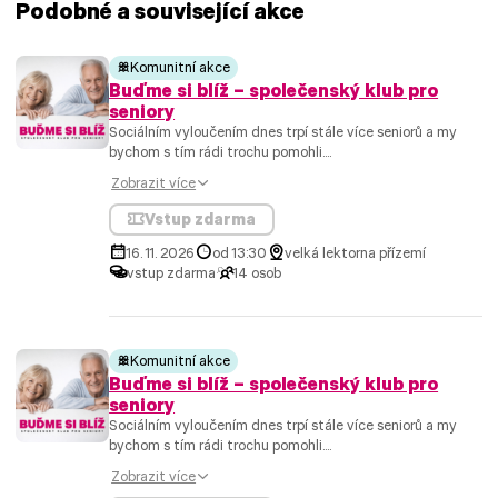
Podobné a související akce
Komunitní akce
Buďme si blíž – společenský klub pro
seniory
Sociálním vyloučením dnes trpí stále více seniorů a my
bychom s tím rádi trochu pomohli....
Zobrazit více
Vstup zdarma
16. 11. 2026
od 13:30
velká lektorna přízemí
vstup zdarma
14 osob
Komunitní akce
Buďme si blíž – společenský klub pro
seniory
Sociálním vyloučením dnes trpí stále více seniorů a my
bychom s tím rádi trochu pomohli....
Zobrazit více