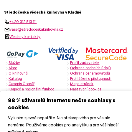
Středočeská vědecká knihovna v Kladně
+420 312 813 111
vase@stredoceskaknihovna.cz
Všechny kontakty
Služby
Profil zadavatele
Akce
Ochrana osobních údajů
O knihovně
Ochrana oznamovatelů
Katalog
Prohlášení o přístupnosti
Časopis Čtenář
Mapa stránek
Krajské a regionální funkce
Nastavení cookies
Zřizovatelem je Středočeský kraj
98 % uživatelů internetu nečte souhlasy s
cookies
Naši partneři
Vy k nim zjevně nepatříte. Nic překvapivého pro vás ale
nemáme. Používáme cookies pro analytiku a pro váš hladší