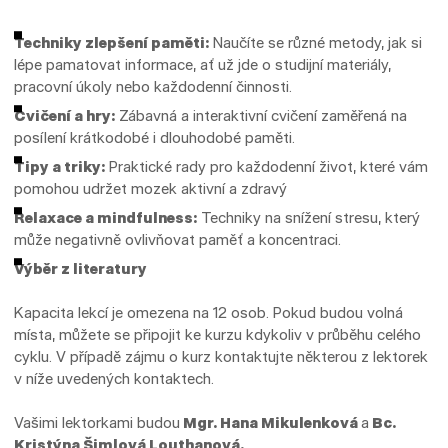
Techniky zlepšení paměti:
Naučíte se různé metody, jak si
lépe pamatovat informace, ať už jde o studijní materiály,
pracovní úkoly nebo každodenní činnosti.
Cvičení a hry:
Zábavná a interaktivní cvičení zaměřená na
posílení krátkodobé i dlouhodobé paměti.
Tipy a triky:
Praktické rady pro každodenní život, které vám
pomohou udržet mozek aktivní a zdravý
Relaxace a mindfulness:
Techniky na snížení stresu, který
může negativně ovlivňovat paměť a koncentraci.
Výběr z literatury
Kapacita lekcí je omezena na 12 osob. Pokud budou volná
místa, můžete se připojit ke kurzu kdykoliv v průběhu celého
cyklu. V případě zájmu o kurz kontaktujte některou z lektorek
v níže uvedených kontaktech.
Vašimi lektorkami budou
Mgr. Hana Mikulenková
a
Bc.
Kristýna Šimlová Louthanová
.