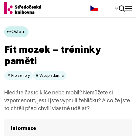
Čeština‎
Ostatní
Fit mozek – tréninky
paměti
# Pro seniory
# Vstup zdarma
Hledáte často klíče nebo mobil? Nemůžete si
vzpomenout, jestli jste vypnuli žehličku? A co že jste
to chtěli před chvílí vlastně udělat?
Informace