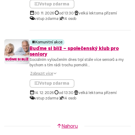
Vstup zdarma
30. 11. 2026
od 13:30
velká lektorna přízemí
vstup zdarma
14 osob
Komunitní akce
Buďme si blíž – společenský klub pro
seniory
Sociálním vyloučením dnes trpí stále více seniorů a my
bychom s tím rádi trochu pomohli....
Zobrazit více
Vstup zdarma
14. 12. 2026
od 13:30
velká lektorna přízemí
vstup zdarma
14 osob
Nahoru