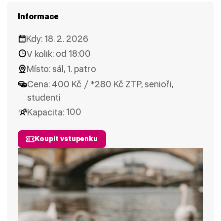
Informace
Kdy:
18. 2. 2026
V kolik:
od 18:00
Místo:
sál, 1. patro
Cena:
400 Kč / *280 Kč ZTP, senioři,
studenti
Kapacita:
100
Koupit vstupenku