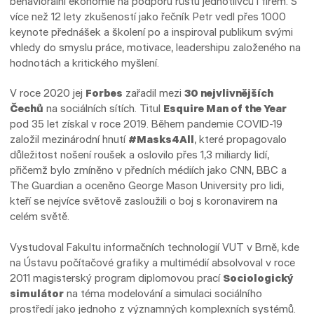
behaviorální ekonomie na podporu růstu jednotlivců i firem. S
více než 12 lety zkušeností jako řečník Petr vedl přes 1000
keynote přednášek a školení po a inspiroval publikum svými
vhledy do smyslu práce, motivace, leadershipu založeného na
hodnotách a kritického myšlení.
V roce 2020 jej
Forbes
zařadil mezi
30 nejvlivnějších
Čechů
na sociálních sítích. Titul
Esquire Man of the Year
pod 35 let získal v roce 2019. Během pandemie COVID-19
založil mezinárodní hnutí
#Masks4All
, které propagovalo
důležitost nošení roušek a oslovilo přes 1,3 miliardy lidí,
přičemž bylo zmíněno v předních médiích jako CNN, BBC a
The Guardian a oceněno George Mason University pro lidi,
kteří se nejvíce světově zasloužili o boj s koronavirem na
celém světě.
Vystudoval Fakultu informačních technologií VUT v Brně, kde
na Ústavu počítačové grafiky a multimédií absolvoval v roce
2011 magisterský program diplomovou prací
Sociologický
simulátor
na téma modelování a simulaci sociálního
prostředí jako jednoho z významných komplexních systémů.