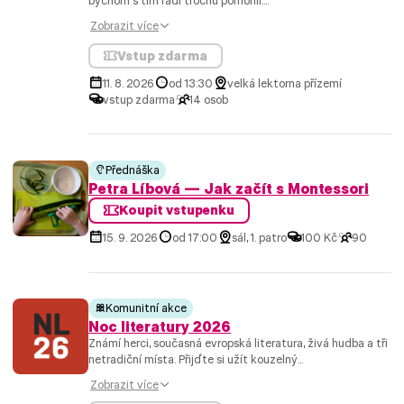
bychom s tím rádi trochu pomohli....
Zobrazit více
Vstup zdarma
11. 8. 2026
od 13:30
velká lektorna přízemí
vstup zdarma
14 osob
Přednáška
Petra Líbová — Jak začít s Montessori
Koupit vstupenku
15. 9. 2026
od 17:00
sál, 1. patro
100 Kč
90
Komunitní akce
Noc literatury 2026
Známí herci, současná evropská literatura, živá hudba a tři
netradiční místa. Přijďte si užít kouzelný...
Zobrazit více