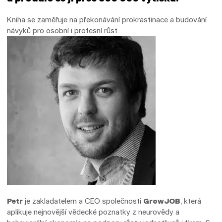
Kniha se zaměřuje na překonávání prokrastinace a budování
návyků pro osobní i profesní růst.
Petr
je zakladatelem a CEO společnosti
GrowJOB
, která
aplikuje nejnovější vědecké poznatky z neurovědy a