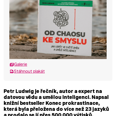
Galerie
Stáhnout plakát
Petr Ludwig
je řečník, autor a expert na
datovou vědu a umělou inteligenci. Napsal
knižní bestseller
Konec prokrastinace
,
která byla přeložena do více než 23 jazyků
a prodalo se jí přes 500 000 výtisků.