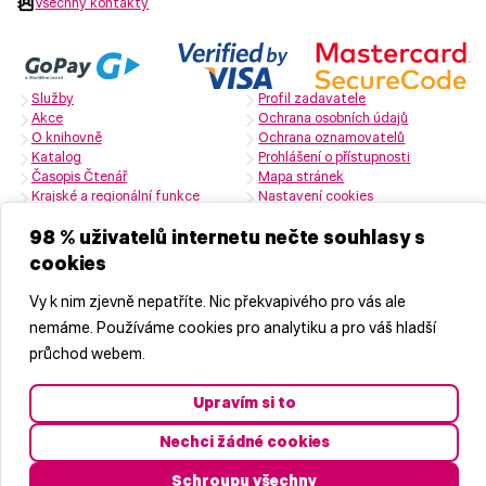
Všechny kontakty
Služby
Profil zadavatele
Akce
Ochrana osobních údajů
O knihovně
Ochrana oznamovatelů
Katalog
Prohlášení o přístupnosti
Časopis Čtenář
Mapa stránek
Krajské a regionální funkce
Nastavení cookies
Zřizovatelem je Středočeský kraj
98 % uživatelů internetu nečte souhlasy s
cookies
Naši partneři
Vy k nim zjevně nepatříte. Nic překvapivého pro vás ale
nemáme. Používáme cookies pro analytiku a pro váš hladší
průchod webem.
Upravím si to
Nechci žádné cookies
© 2026 Středočeská vědecká knihovna v Kladně, příspěvková
organizace
Schroupu všechny
Vyrobila
značkárna s.r.o.