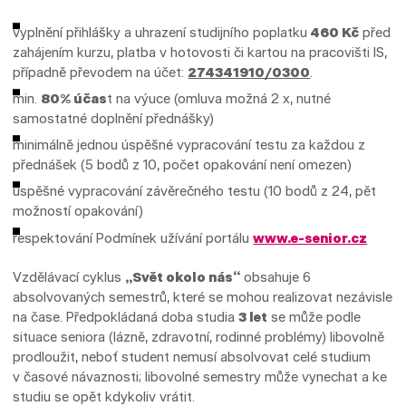
vyplnění přihlášky a uhrazení studijního poplatku
460 Kč
před
zahájením kurzu, platba v hotovosti či kartou na pracovišti IS,
případně převodem na účet:
274341910/0300
.
min.
80% účas
t na výuce (omluva možná 2 x, nutné
samostatné doplnění přednášky)
minimálně jednou úspěšné vypracování testu za každou z
přednášek (5 bodů z 10, počet opakování není omezen)
úspěšné vypracování závěrečného testu (10 bodů z 24, pět
možností opakování)
respektování Podmínek užívání portálu
www.e-senior.cz
Vzdělávací cyklus
„Svět okolo nás“
obsahuje 6
absolvovaných semestrů, které se mohou realizovat nezávisle
na čase. Předpokládaná doba studia
3 let
se může podle
situace seniora (lázně, zdravotní, rodinné problémy) libovolně
prodloužit, neboť student nemusí absolvovat celé studium
v časové návaznosti; libovolné semestry může vynechat a ke
studiu se opět kdykoliv vrátit.