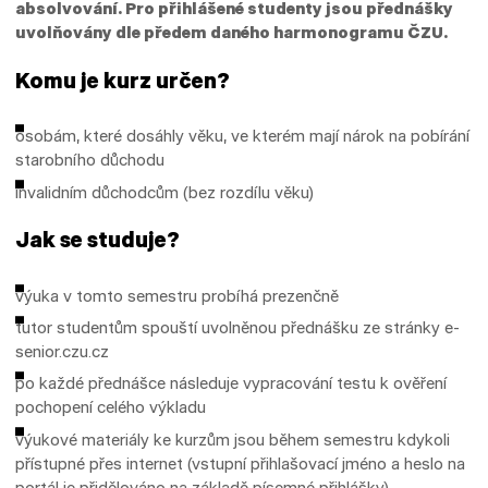
absolvování. Pro přihlášené studenty jsou přednášky
uvolňovány dle předem daného harmonogramu ČZU.
Komu je kurz určen?
osobám, které dosáhly věku, ve kterém mají nárok na pobírání
starobního důchodu
invalidním důchodcům (bez rozdílu věku)
Jak se studuje?
výuka v tomto semestru probíhá prezenčně
tutor studentům spouští uvolněnou přednášku ze stránky e-
senior.czu.cz
po každé přednášce následuje vypracování testu k ověření
pochopení celého výkladu
výukové materiály ke kurzům jsou během semestru kdykoli
přístupné přes internet (vstupní přihlašovací jméno a heslo na
portál je přidělováno na základě písemné přihlášky)