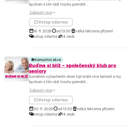
bychom s tím rádi trochu pomohli....
Zobrazit více
Vstup zdarma
16. 11. 2026
od 13:30
velká lektorna přízemí
vstup zdarma
14 osob
Komunitní akce
Buďme si blíž – společenský klub pro
seniory
Sociálním vyloučením dnes trpí stále více seniorů a my
bychom s tím rádi trochu pomohli....
Zobrazit více
Vstup zdarma
30. 11. 2026
od 13:30
velká lektorna přízemí
vstup zdarma
14 osob