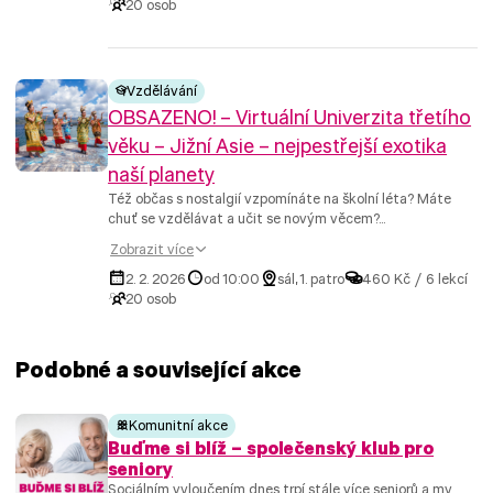
20 osob
Vzdělávání
OBSAZENO! – Virtuální Univerzita třetího
věku – Jižní Asie – nejpestřejší exotika
naší planety
Též občas s nostalgií vzpomínáte na školní léta? Máte
chuť se vzdělávat a učit se novým věcem?...
Zobrazit více
2. 2. 2026
od 10:00
sál, 1. patro
460 Kč / 6 lekcí
20 osob
Podobné a související akce
Komunitní akce
Buďme si blíž – společenský klub pro
seniory
Sociálním vyloučením dnes trpí stále více seniorů a my