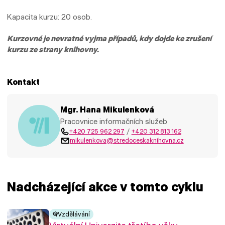
Kapacita kurzu: 20 osob.
Kurzovné je nevratné vyjma případů, kdy dojde ke zrušení
kurzu ze strany knihovny.
Kontakt
Mgr. Hana Mikulenková
Pracovnice informačních služeb
+420 725 962 297
/
+420 312 813 162
mikulenkova@stredoceskaknihovna.cz
Nadcházející akce v tomto cyklu
Vzdělávání