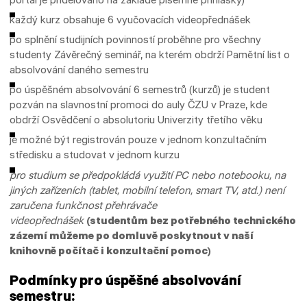
každý kurz obsahuje 6 vyučovacích videopřednášek
po splnění studijních povinností proběhne pro všechny
studenty Závěrečný seminář, na kterém obdrží Pamětní list o
absolvování daného semestru
po úspěšném absolvování 6 semestrů (kurzů) je student
pozván na slavnostní promoci do auly ČZU v Praze, kde
obdrží Osvědčení o absolutoriu Univerzity třetího věku
je možné být registrován pouze v jednom konzultačním
středisku a studovat v jednom kurzu
pro studium se předpokládá využití PC nebo notebooku, na
jiných zařízeních (tablet, mobilní telefon, smart TV, atd.) není
zaručena funkčnost přehrávače
videopřednášek
(studentům bez potřebného technického
zázemí můžeme po domluvě poskytnout v naší
knihovně počítač i konzultační pomoc)
Podmínky pro úspěšné absolvování
semestru: