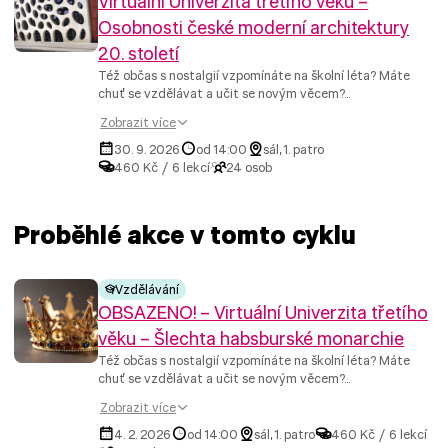
Virtuální Univerzita třetího věku –
Osobnosti české moderní architektury
20. století
Též občas s nostalgií vzpomínáte na školní léta? Máte
chuť se vzdělávat a učit se novým věcem?...
Zobrazit více
30. 9. 2026
od 14:00
sál, 1. patro
460 Kč / 6 lekcí
24 osob
Proběhlé akce v tomto cyklu
Vzdělávání
OBSAZENO! – Virtuální Univerzita třetího
věku – Šlechta habsburské monarchie
Též občas s nostalgií vzpomínáte na školní léta? Máte
chuť se vzdělávat a učit se novým věcem?...
Zobrazit více
4. 2. 2026
od 14:00
sál, 1. patro
460 Kč / 6 lekcí