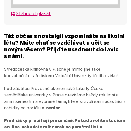
Stáhnout plakát
Též občas s nostalgií vzpomínáte na školní
léta? Máte chuť se vzdělávat a učit se
novým věcem? Přijďte usednout do lavic
s námi.
Středočeská knihovna v Kladně je mimo jiné také
konzultačním střediskem Virtuální Univerzity třetího věku!
Pod záštitou Provozně ekonomické fakulty České
zemědělské univerzity v Praze otevíráme každý rok letní a
zimní semestr na vybrané téma, které si zvolí sami účastníci z
nabídky na portálu
e-senior
.
Přednášky probíhají prezenčně. Pokud zvolíte studium
on-line, nebudete mít nárok na pamětní list o