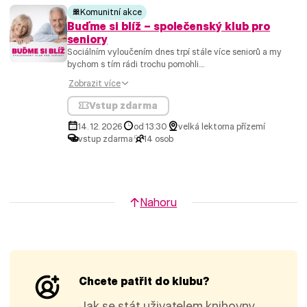
Komunitní akce
Buďme si blíž – společenský klub pro
seniory
Sociálním vyloučením dnes trpí stále více seniorů a my
bychom s tím rádi trochu pomohli....
Zobrazit více
Vstup zdarma
14. 12. 2026
od 13:30
velká lektorna přízemí
vstup zdarma
14 osob
Nahoru
Chcete patřit do klubu?
Jak se stát uživatelem knihovny