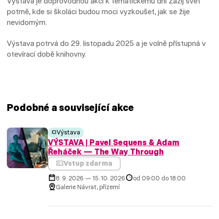
Výstava je doprovodnou akcí k tematickému dni Zažij svět
potmě, kde si školáci budou moci vyzkoušet, jak se žije
nevidomým.
Výstava potrvá do 29. listopadu 2025 a je volně přístupná v
otevírací době knihovny.
Podobné a související akce
Výstava
VÝSTAVA | Pavel Sequens & Adam
Řeháček — The Way Through
Vstup zdarma
8. 9. 2026 — 15. 10. 2026
od 09:00 do 18:00
Galerie Návrat, přízemí