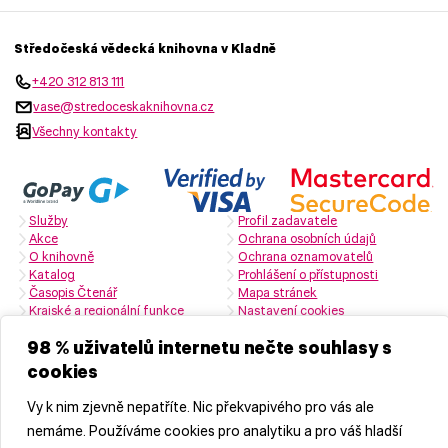
Středočeská vědecká knihovna v Kladně
+420 312 813 111
vase@stredoceskaknihovna.cz
Všechny kontakty
Služby
Profil zadavatele
Akce
Ochrana osobních údajů
O knihovně
Ochrana oznamovatelů
Katalog
Prohlášení o přístupnosti
Časopis Čtenář
Mapa stránek
Krajské a regionální funkce
Nastavení cookies
Zřizovatelem je Středočeský kraj
98 % uživatelů internetu nečte souhlasy s
cookies
Naši partneři
Vy k nim zjevně nepatříte. Nic překvapivého pro vás ale
nemáme. Používáme cookies pro analytiku a pro váš hladší