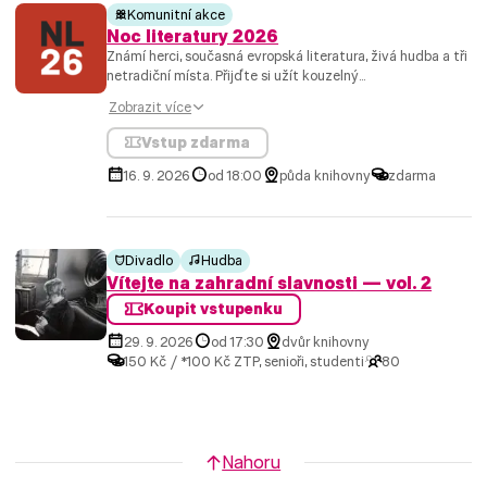
Komunitní akce
Noc literatury 2026
Známí herci, současná evropská literatura, živá hudba a tři
netradiční místa. Přijďte si užít kouzelný...
Zobrazit více
Vstup zdarma
16. 9. 2026
od 18:00
půda knihovny
zdarma
Divadlo
Hudba
Vítejte na zahradní slavnosti — vol. 2
Koupit vstupenku
29. 9. 2026
od 17:30
dvůr knihovny
150 Kč / *100 Kč ZTP, senioři, studenti
80
Nahoru