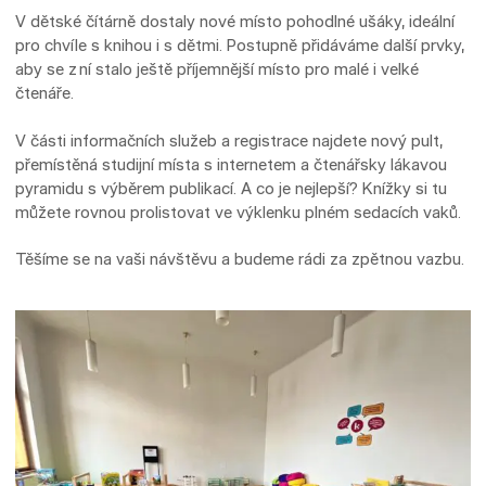
V dětské čítárně dostaly nové místo pohodlné ušáky, ideální
pro chvíle s knihou i s dětmi. Postupně přidáváme další prvky,
aby se z ní stalo ještě příjemnější místo pro malé i velké
čtenáře.
V části informačních služeb a registrace najdete nový pult,
přemístěná studijní místa s internetem a čtenářsky lákavou
pyramidu s výběrem publikací. A co je nejlepší? Knížky si tu
můžete rovnou prolistovat ve výklenku plném sedacích vaků.
Těšíme se na vaši návštěvu a budeme rádi za zpětnou vazbu.