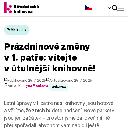
Čeština‎
Aktualita
Prázdninové změny
v 1. patře: vítejte
v útulnější knihovně!
Publikováno 25. 7. 2025
Aktualizováno 25. 7. 2025
Autor:
Kristýna Froňková
Knihovna
Letní úpravy v 1. patře naší knihovny jsou hotové
a věříme, že z nich budete nadšení. Nové parkety
jsou jen začátek – prostor jsme zároveň mírně
přeuspořádali, abychom vám nabídli ještě