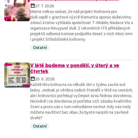
27. 7. 2026
Máme velkou radost, že náš projekt Knihovna pro
duši uspěl v grantové výzvě Komunita oporou duševnímu
zdraví, kterou vyhlásila společnost T-Mobile, Nadace Via a
organizace Nevypusť duši. Z rekordních 175 přihlášených
projektů odborná komise podpořila deset z nich. Mezi nimi
i projekt Středočeské knihovny.
Ostatní
V létě budeme v pondělí, v úterý a ve
čtvrtek
25. 6. 2026
Každé léto knihovna na několik dní v týdnu zavírá své
brány. Jednak je většina našich čtenářů v létě na cestách,
ale i knihovníci potřebují vyčerpat svou řádnou dovolenou.
Nicméně i na dovolenou je potřeba vzít zásobu kvalitního
čtení a proto vás v tom nehodláme nechat. Kdy nás tedy
můžete navštívit bez obav, že byste narazili na zavřené
dveře?
Ostatní