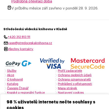
Podrobná otevírací doba
V průběhu měsíce září zavřeno v pondělí 28. 9. 2026.
Středočeská vědecká knihovna v Kladně
+420 312 813 111
vase@stredoceskaknihovna.cz
Všechny kontakty
Služby
Profil zadavatele
Akce
Ochrana osobních údajů
O knihovně
Ochrana oznamovatelů
Katalog
Prohlášení o přístupnosti
Časopis Čtenář
Mapa stránek
Krajské a regionální funkce
Nastavení cookies
Zřizovatelem je Středočeský kraj
98 % uživatelů internetu nečte souhlasy s
cookies