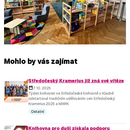
Mohlo by vás zajímat
Středočeský Kramerius již zná své vítěze
7. 10. 2025
Týden knihoven ve Středočeské knihovně v Kladně
odstartoval tradičním udělováním cen Středočeský
Kramerius 2025 a MARK
Ostatní
Knihovna pro duši získala podporu