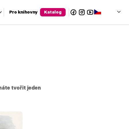
Facebook
Instagram
YouTube
Čeština‎
Pro knihovny
Katalog
olu a enter pro přechod na požadovanou stránku. Uživatelé dotyko
áte tvořit jeden