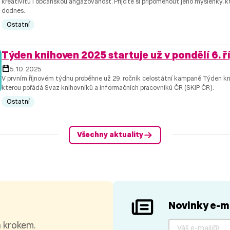
kreativitu i občanskou angažovanost. Přijďte si připomenout jeho myšlenky, kte
dodnes.
Ostatní
Týden knihoven 2025 startuje už v pondělí 6. ří
5. 10. 2025
V prvním říjnovém týdnu proběhne už 29. ročník celostátní kampaně Týden kn
kterou pořádá Svaz knihovníků a informačních pracovníků ČR (SKIP ČR).
Ostatní
Všechny aktuality
Novinky e-m
a krokem.