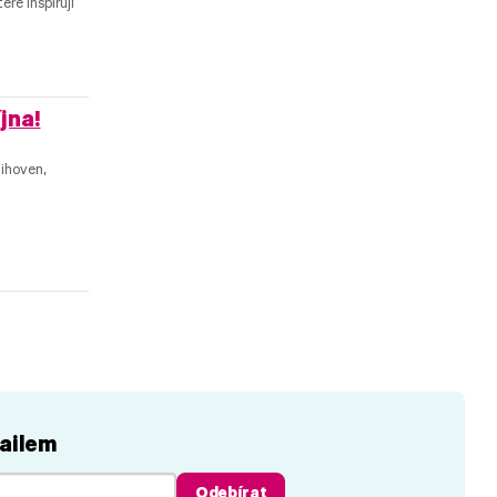
ré inspirují
jna!
ihoven,
ailem
Odebírat