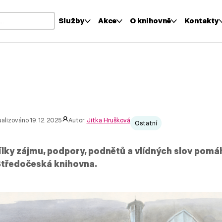
Služby
Akce
O knihovně
Kontakty
i výsledky z našeptávače, použijte šipky nahoru a dolů pro kontr
alizováno 19. 12. 2025
Autor:
Jitka Hrušková
Ostatní
ílky zájmu, podpory, podnětů a vlídných slov pomáh
Středočeská knihovna.