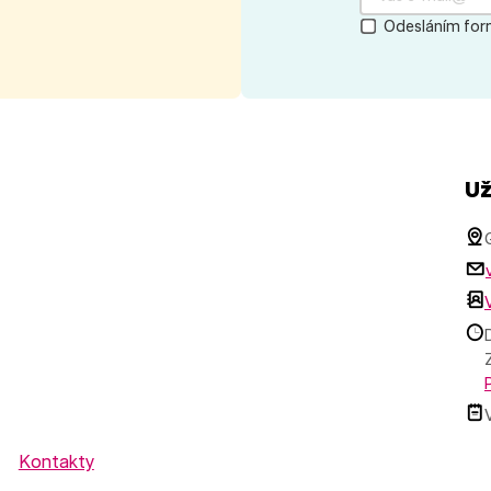
Odesláním form
Už
Kontakty