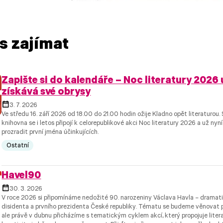
s zajímat
Zapište si do kalendáře – Noc literatury 2026 
získává své obrysy
3. 7. 2026
Ve středu 16. září 2026 od 18.00 do 21.00 hodin ožije Kladno opět literaturou
knihovna se i letos připojí k celorepublikové akci Noc literatury 2026 a už n
prozradit první jména účinkujících.
Ostatní
Havel90
30. 3. 2026
V roce 2026 si připomínáme nedožité 90. narozeniny Václava Havla – dramatik
disidenta a prvního prezidenta České republiky. Tématu se budeme věnovat p
ale právě v dubnu přicházíme s tematickým cyklem akcí, který propojuje litera