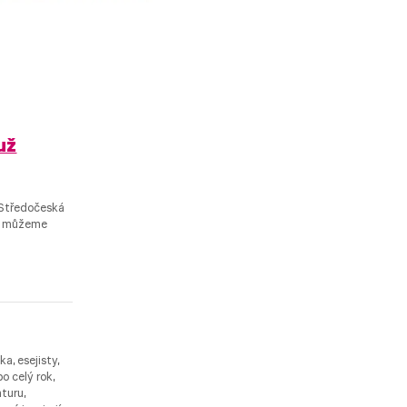
už
. Středočeská
yní můžeme
a, esejisty,
o celý rok,
turu,