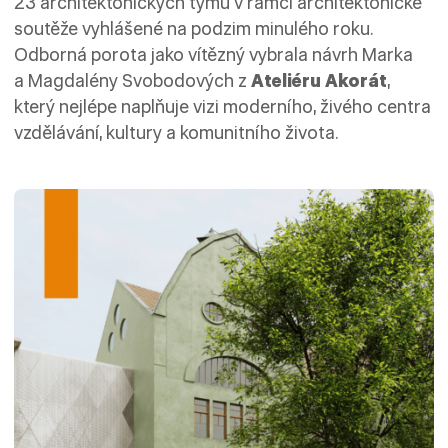
23 architektonických týmů v rámci architektonické
soutěže vyhlášené na podzim minulého roku.
Odborná porota jako vítězný vybrala návrh Marka
a Magdalény Svobodových z
Ateliéru Akorát
,
který nejlépe naplňuje vizi moderního, živého centra
vzdělávání, kultury a komunitního života.