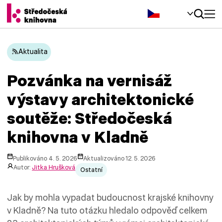
Čeština‎
Aktualita
Pozvánka na vernisáž
výstavy architektonické
soutěže: Středočeská
knihovna v Kladně
Publikováno 4. 5. 2026
Aktualizováno 12. 5. 2026
Autor:
Jitka Hrušková
Ostatní
Jak by mohla vypadat budoucnost krajské knihovny
v Kladně? Na tuto otázku hledalo odpověď celkem