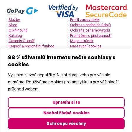
Služby
Profil zadavatele
Akce
Ochrana osobních údajů
O knihovně
Ochrana oznamovatelů
Katalog
Prohlášení o přístupnosti
Časopis Čtenář
Mapa stránek
Krajské a regionální funkce
Nastavení cookies
Zřizovatelem je Středočeský kraj
98 % uživatelů internetu nečte souhlasy s
cookies
Naši partneři
Vy k nim zjevně nepatříte. Nic překvapivého pro vás ale
nemáme. Používáme cookies pro analytiku a pro váš hladší
průchod webem.
Upravím si to
Nechci žádné cookies
© 2026 Středočeská vědecká knihovna v Kladně, příspěvková
organizace
Schroupu všechny
Vyrobila
značkárna s.r.o.