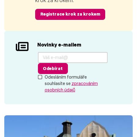
krok za krokem.
Registrace krok za krokem
Novinky e-mailem
Odebírat
Odesláním formuláře
souhlasíte se
zpracováním
osobních údajů