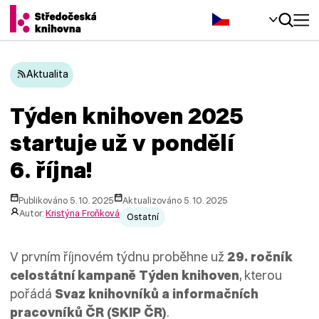
Čeština‎
Aktualita
Týden knihoven 2025
startuje už v pondělí
6. října!
Publikováno 5. 10. 2025
Aktualizováno 5. 10. 2025
Autor:
Kristýna Froňková
Ostatní
V prvním říjnovém týdnu proběhne už
29. ročník
celostátní kampaně Týden knihoven
, kterou
pořádá
Svaz knihovníků a informačních
pracovníků ČR (SKIP ČR)
.