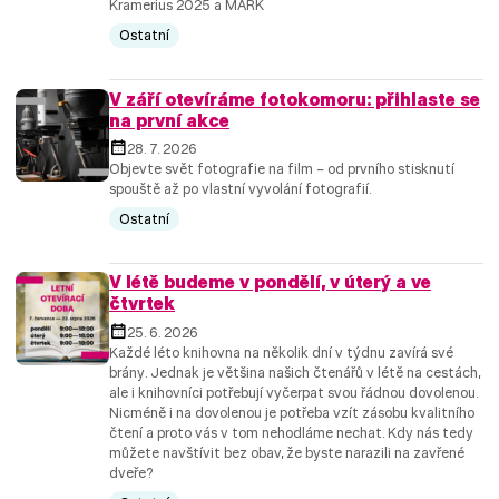
Kramerius 2025 a MARK
Ostatní
V září otevíráme fotokomoru: přihlaste se
na první akce
28. 7. 2026
Objevte svět fotografie na film – od prvního stisknutí
spouště až po vlastní vyvolání fotografií.
Ostatní
V létě budeme v pondělí, v úterý a ve
čtvrtek
25. 6. 2026
Každé léto knihovna na několik dní v týdnu zavírá své
brány. Jednak je většina našich čtenářů v létě na cestách,
ale i knihovníci potřebují vyčerpat svou řádnou dovolenou.
Nicméně i na dovolenou je potřeba vzít zásobu kvalitního
čtení a proto vás v tom nehodláme nechat. Kdy nás tedy
můžete navštívit bez obav, že byste narazili na zavřené
dveře?