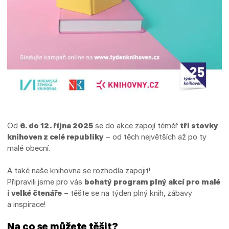
Od
6. do 12. října 2025
se do akce zapojí téměř
tři stovky
knihoven z celé republiky
– od těch největších až po ty
malé obecní.
A také naše knihovna se rozhodla zapojit!
Připravili jsme pro vás
bohatý program plný akcí pro malé
i velké čtenáře
– těšte se na týden plný knih, zábavy
a inspirace!
Na co se můžete těšit?