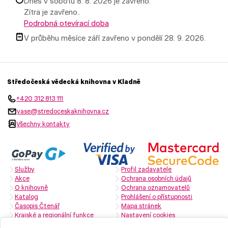
Dnes v sobotu 8. 8. 2026 je zavřeno.
Zítra je zavřeno..
Podrobná otevírací doba
V průběhu měsíce září zavřeno v pondělí 28. 9. 2026.
Středočeská vědecká knihovna v Kladně
+420 312 813 111
vase@stredoceskaknihovna.cz
Všechny kontakty
Služby
Profil zadavatele
Akce
Ochrana osobních údajů
O knihovně
Ochrana oznamovatelů
Katalog
Prohlášení o přístupnosti
Časopis Čtenář
Mapa stránek
Krajské a regionální funkce
Nastavení cookies
Zřizovatelem je Středočeský kraj