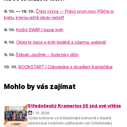
6. 10. — 18. 10.
Čtecí výzva — Právo první noci: Půjčte si
knihu, kterou ještě nikdo nečetl!
8. 10.
Knižní SWAP | bazar knih
9. 10.
Objevte tisíce e-knih legálně a zdarma: webinář
9. 10.
Štěpán Javůrek – Sudetský dům
10. 10.
BOOKSTART | Odpoledne s divadlem Kamishibai
Mohlo by vás zajímat
Středočeský Kramerius již zná své vítěze
7. 10. 2025
Týden knihoven ve Středočeské knihovně v Kladně
odstartoval tradičním udělováním cen Středočeský