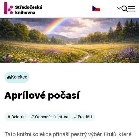
Čeština‎
Kolekce
Aprílové počasí
# Beletrie
# Odborná literatura
# Pro děti
Tato knižní kolekce přináší pestrý výběr titulů, které