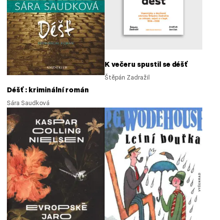
K večeru spustil se déšť
Štěpán Zadražil
Déšť : kriminální román
Sára Saudková