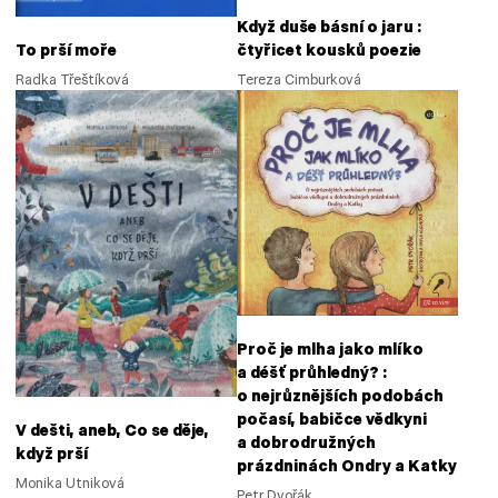
Když duše básní o jaru :
čtyřicet kousků poezie
To prší moře
Tereza Cimburková
Radka Třeštíková
Proč je mlha jako mlíko
a déšť průhledný? :
o nejrůznějších podobách
počasí, babičce vědkyni
V dešti, aneb, Co se děje,
a dobrodružných
když prší
prázdninách Ondry a Katky
Monika Utniková
Petr Dvořák