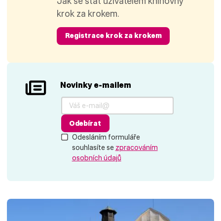
Jak se stát uživatelem knihovny
krok za krokem.
Registrace krok za krokem
Novinky e-mailem
Odebírat
Odesláním formuláře
souhlasíte se
zpracováním
osobních údajů