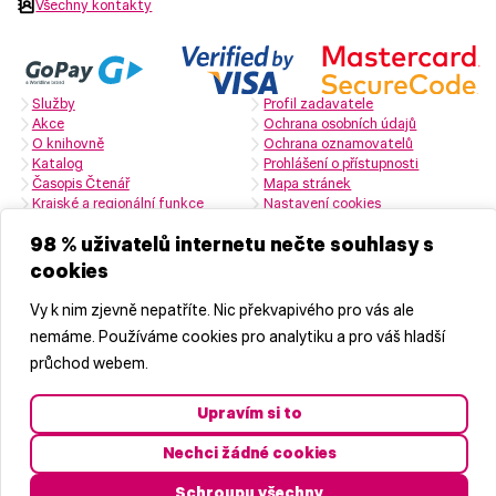
Všechny kontakty
Služby
Profil zadavatele
Akce
Ochrana osobních údajů
O knihovně
Ochrana oznamovatelů
Katalog
Prohlášení o přístupnosti
Časopis Čtenář
Mapa stránek
Krajské a regionální funkce
Nastavení cookies
Zřizovatelem je Středočeský kraj
98 % uživatelů internetu nečte souhlasy s
cookies
Naši partneři
Vy k nim zjevně nepatříte. Nic překvapivého pro vás ale
nemáme. Používáme cookies pro analytiku a pro váš hladší
průchod webem.
Upravím si to
Nechci žádné cookies
© 2026 Středočeská vědecká knihovna v Kladně, příspěvková
organizace
Schroupu všechny
Vyrobila
značkárna s.r.o.