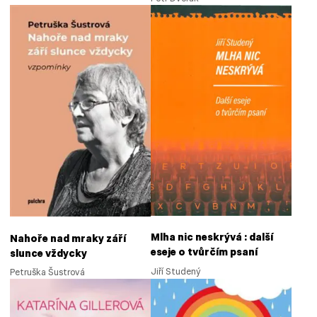
Mlha nic neskrývá : další
Nahoře nad mraky září
eseje o tvůrčím psaní
slunce vždycky
Jiří Studený
Petruška Šustrová