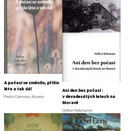
A počasí se změnilo, přišlo
léto a tak dál
Ani den bez počasí :
v devadesátých letech na
Pedro Carmona-Alvarez
Moravě
Hellevi Rebmannn