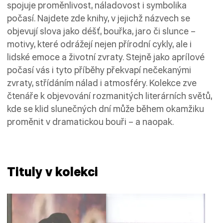
spojuje proměnlivost, náladovost i symbolika
počasí. Najdete zde knihy, v jejichž názvech se
objevují slova jako déšť, bouřka, jaro či slunce –
motivy, které odrážejí nejen přírodní cykly, ale i
lidské emoce a životní zvraty. Stejně jako aprílové
počasí vás i tyto příběhy překvapí nečekanými
zvraty, střídáním nálad i atmosféry. Kolekce zve
čtenáře k objevování rozmanitých literárních světů,
kde se klid slunečných dní může během okamžiku
proměnit v dramatickou bouři – a naopak.
Tituly v kolekci