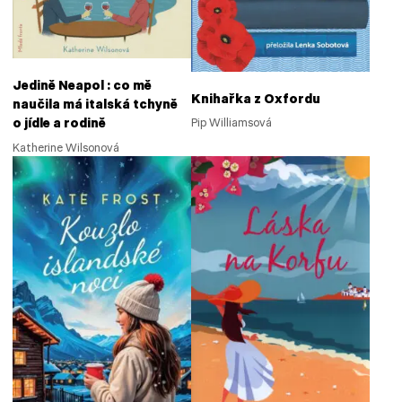
Jedině Neapol : co mě
Knihařka z Oxfordu
naučila má italská tchyně
o jídle a rodině
Pip Williamsová
Katherine Wilsonová