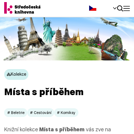
Čeština‎
Kolekce
Místa s příběhem
# Beletrie
# Cestování
# Komiksy
Knižní kolekce
Místa s příběhem
vás zve na