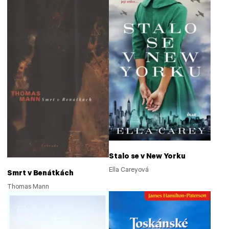
Stalo se v New Yorku
Ella Careyová
Smrt v Benátkách
Thomas Mann