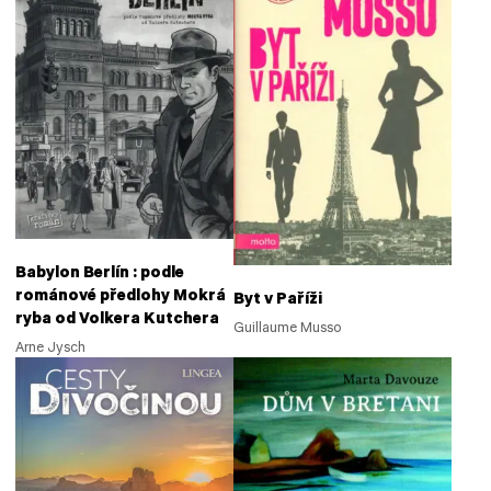
Babylon Berlín : podle
románové předlohy Mokrá
Byt v Paříži
ryba od Volkera Kutchera
Guillaume Musso
Arne Jysch