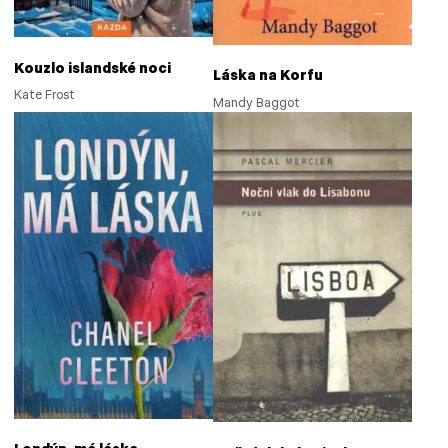
Kouzlo islandské noci
Láska na Korfu
Kate Frost
Mandy Baggot