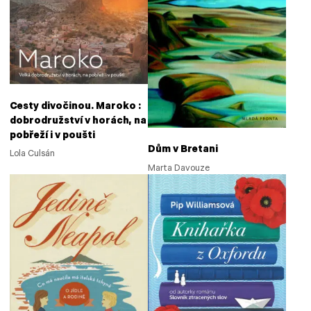
Cesty divočinou. Maroko :
dobrodružství v horách, na
pobřeží i v poušti
Dům v Bretani
Lola Culsán
Marta Davouze