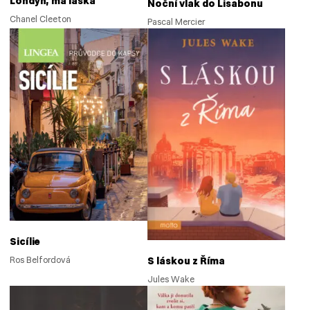
Londýn, má láska
Noční vlak do Lisabonu
Chanel Cleeton
Pascal Mercier
Sicílie
S láskou z Říma
Ros Belfordová
Jules Wake