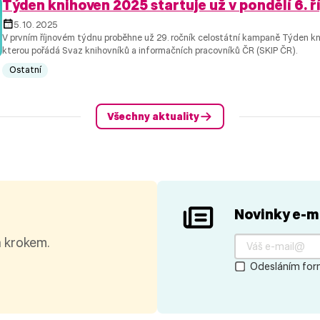
Týden knihoven 2025 startuje už v pondělí 6. ří
5. 10. 2025
V prvním říjnovém týdnu proběhne už 29. ročník celostátní kampaně Týden kn
kterou pořádá Svaz knihovníků a informačních pracovníků ČR (SKIP ČR).
Ostatní
Všechny aktuality
Novinky e-m
a krokem.
Odesláním form