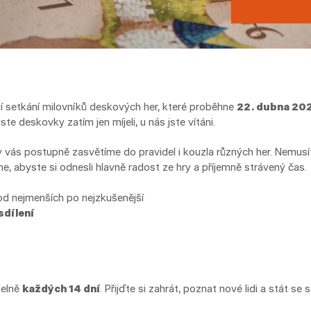
 setkání milovníků deskových her, které proběhne
22. dubna 202
ste deskovky zatím jen míjeli, u nás jste vítáni.
 vás postupně zasvětíme do pravidel i kouzla různých her. Nemusí
 abyste si odnesli hlavně radost ze hry a příjemně strávený čas.
d nejmenších po nejzkušenější
sdílení
delně
každých 14 dní
. Přijďte si zahrát, poznat nové lidi a stát se