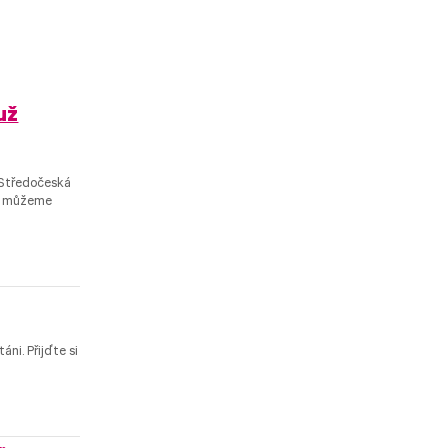
už
. Středočeská
yní můžeme
áni. Přijďte si