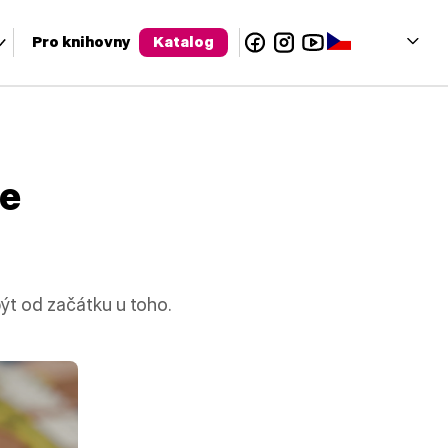
Facebook
Instagram
YouTube
Čeština‎
Pro knihovny
Katalog
olu a enter pro přechod na požadovanou stránku. Uživatelé dotyko
je
ýt od začátku u toho.