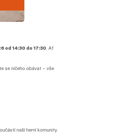
6 od 14:30 do 17:30
. Ať
te se ničeho obávat – vše
 součástí naší herní komunity.