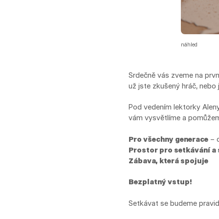
náhled
Srdečně vás zveme na první
už jste zkušený hráč, nebo j
Pod vedením lektorky Aleny
vám vysvětlíme a pomůžeme,
Pro všechny generace
– o
Prostor pro setkávání a 
Zábava, která spojuje
Bezplatný vstup!
Setkávat se budeme pravi