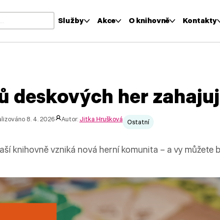
Služby
Akce
O knihovně
Kontakty
i výsledky z našeptávače, použijte šipky nahoru a dolů pro kontr
ů deskových her zahaju
lizováno 8. 4. 2026
Autor:
Jitka Hrušková
Ostatní
naší knihovně vzniká nová herní komunita – a vy můžete b