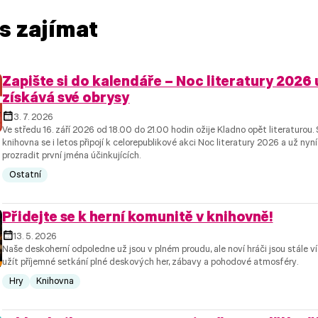
s zajímat
Zapište si do kalendáře – Noc literatury 2026 
získává své obrysy
3. 7. 2026
Ve středu 16. září 2026 od 18.00 do 21.00 hodin ožije Kladno opět literaturou
knihovna se i letos připojí k celorepublikové akci Noc literatury 2026 a už n
prozradit první jména účinkujících.
Ostatní
Přidejte se k herní komunitě v knihovně!
13. 5. 2026
Naše deskoherní odpoledne už jsou v plném proudu, ale noví hráči jsou stále vít
užít příjemné setkání plné deskových her, zábavy a pohodové atmosféry.
Hry
Knihovna