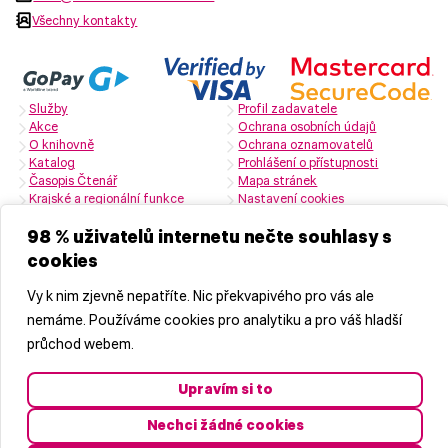
Všechny kontakty
Služby
Profil zadavatele
Akce
Ochrana osobních údajů
O knihovně
Ochrana oznamovatelů
Katalog
Prohlášení o přístupnosti
Časopis Čtenář
Mapa stránek
Krajské a regionální funkce
Nastavení cookies
Zřizovatelem je Středočeský kraj
98 % uživatelů internetu nečte souhlasy s
cookies
Naši partneři
Vy k nim zjevně nepatříte. Nic překvapivého pro vás ale
nemáme. Používáme cookies pro analytiku a pro váš hladší
průchod webem.
Upravím si to
Nechci žádné cookies
© 2026 Středočeská vědecká knihovna v Kladně, příspěvková
organizace