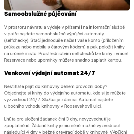
Samoobslužné půjčování
V prostoru návratu a výdeje v přízemí i na informační službě
v patře najdete samoobslužné výpůjční automaty
(selfchecky). Stačí jednoduše načíst vaše konto (přiložením
průkazu nebo mobilu s čárovým kódem) a pak položit knihy
na určené místo. Prostřednictvím selfchecků lze knihy i vracet.
Rezervace nebo upomínky můžete snadno zaplatit kartou.
Venkovní výdejní automat 24/7
Nestíháte přijít do knihovny během provozní doby?
Objednejte si knihy do výdejního automatu, kde si je můžete
vyzvednout 24/7. Služba je zdarma. Automat najdete
u bočního vchodu knihovny v Rooseveltově ulici.
Lhůta pro uložení žádanek činí 3 dny, nevyzvednutí je
zpoplatněné. Žádané knihy je nicméně možné vyzvednout
následující 4 dny v běžné otevírací době v knihovně. Výpůjční