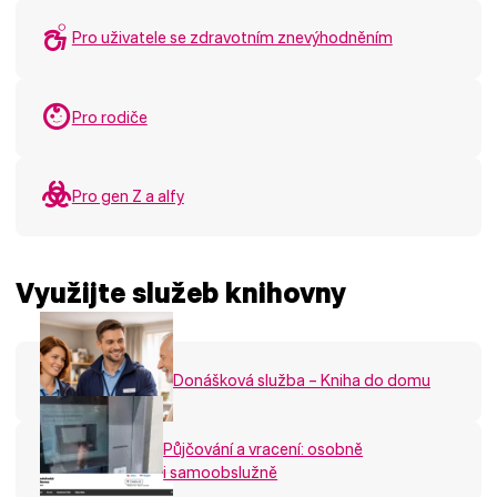
Pro uživatele se zdravotním znevýhodněním
Pro rodiče
Pro gen Z a alfy
Využijte služeb knihovny
Donášková služba – Kniha do domu
Půjčování a vracení: osobně
i samoobslužně