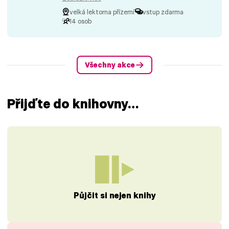
velká lektorna přízemí
vstup zdarma
14 osob
Všechny akce
Přijďte do knihovny…
Půjčit si nejen knihy