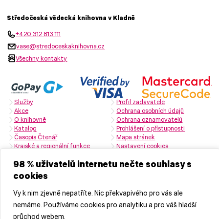
Středočeská vědecká knihovna v Kladně
+420 312 813 111
vase@stredoceskaknihovna.cz
Všechny kontakty
Služby
Profil zadavatele
Akce
Ochrana osobních údajů
O knihovně
Ochrana oznamovatelů
Katalog
Prohlášení o přístupnosti
Časopis Čtenář
Mapa stránek
Krajské a regionální funkce
Nastavení cookies
Zřizovatelem je Středočeský kraj
98 % uživatelů internetu nečte souhlasy s
cookies
Naši partneři
Vy k nim zjevně nepatříte. Nic překvapivého pro vás ale
nemáme. Používáme cookies pro analytiku a pro váš hladší
průchod webem.