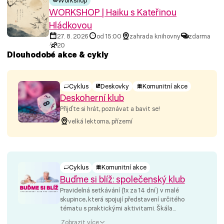
Workshop
WORKSHOP | Haiku s Kateřinou
Hládkovou
27. 8. 2026
od 15:00
zahrada knihovny
zdarma
20
Dlouhodobé akce & cykly
Cyklus
Deskovky
Komunitní akce
Deskoherní klub
Přijďte si hrát, poznávat a bavit se!
velká lektorna, přízemí
Cyklus
Komunitní akce
Buďme si blíž: společenský klub
Pravidelná setkávání (1x za 14 dní) v malé
skupince, která spojují představení určitého
tématu s praktickými aktivitami. Škála...
Zobrazit více