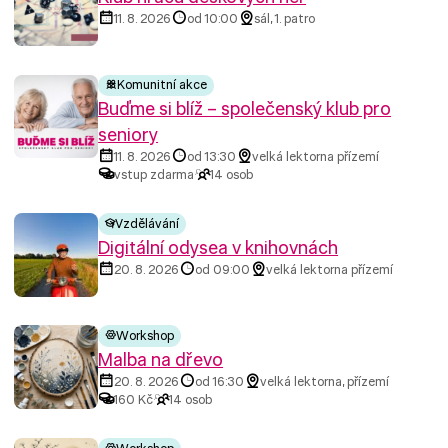
11. 8. 2026
od 10:00
sál, 1. patro
Komunitní akce
Buďme si blíž – společenský klub pro
seniory
11. 8. 2026
od 13:30
velká lektorna přízemí
vstup zdarma
14 osob
Vzdělávání
Digitální odysea v knihovnách
20. 8. 2026
od 09:00
velká lektorna přízemí
Workshop
Malba na dřevo
20. 8. 2026
od 16:30
velká lektorna, přízemí
160 Kč
14 osob