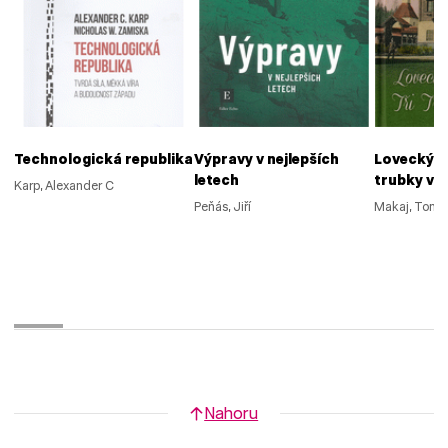
Technologická republika
Výpravy v nejlepších
Lovecký z
letech
trubky v 
Karp, Alexander C
Peňás, Jiří
Makaj, Tomá
Nahoru