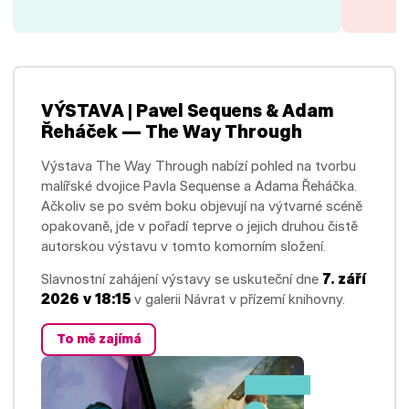
VÝSTAVA | Pavel Sequens & Adam
Řeháček — The Way Through
Výstava The Way Through nabízí pohled na tvorbu
malířské dvojice Pavla Sequense a Adama Řeháčka.
Ačkoliv se po svém boku objevují na výtvarné scéně
opakovaně, jde v pořadí teprve o jejich druhou čistě
autorskou výstavu v tomto komorním složení.
Slavnostní zahájení výstavy se uskuteční dne
7. září
2026 v 18:15
v galerii Návrat v přízemí knihovny.
To mě zajímá