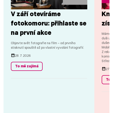
V září otevíráme
Kni
fotokomoru: přihlaste se
zís
na první akce
Máme ve
duši us
duševní
Objevte svět fotografie na film – od prvního
Mobile,
stisknutí spouště až po vlastní vyvolání fotografií.
Z rekor
28. 7. 2026
komise 
Středoč
To mě zajímá
27. 7
To 