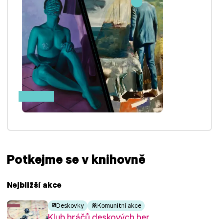
Potkejme se v knihovně
Nejbližší akce
Deskovky
Komunitní akce
Klub hráčů deskových her