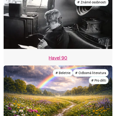
# Známé osobnosti
Havel 90
# Beletrie
# Odborná literatura
# Pro děti