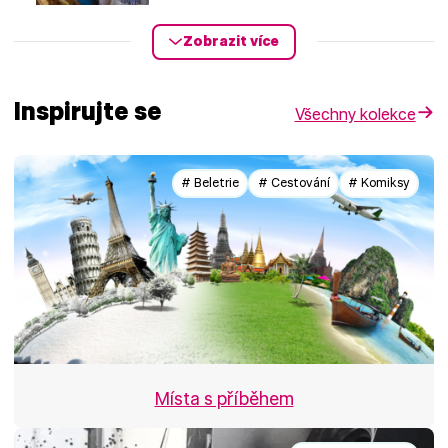
Zobrazit více
Inspirujte se
Všechny kolekce
# Beletrie
# Cestování
# Komiksy
Místa s příběhem