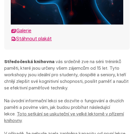
Galerie
Stáhnout plakát
Středočeská knihovna
vás srdečně zve na sérii tréninků
paměti, které jsou určeny všem zájemcům od 15 let. Tyto
workshopy jsou ideální pro studenty, dospělé a seniory, kteří
chtějí zlepšit své kognitivní schopnosti, posílit paměť a naučit
se efektivní paměťové techniky.
Na úvodní informační lekci se dozvíte o fungování a druzích
paměti a povíme vám, jak budou probíhat následující
lekce.
Toto setkání se uskuteční ve velké lektorně v přízemí
knihovny
.
V případě, že nebude zcela zaplněna kapacitu od první lekce,