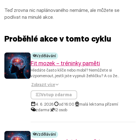
Teď zrovna nic naplánovaného nemáme, ale můžete se
podívat na minulé akce.
Proběhlé akce v tomto cyklu
Vzdělávání
Fit mozek – tréninky paměti
Hledáte často klíče nebo mobil? Nemůžete si
vzpomenout, jestli jste vypnuli žehličku? A co že...
Zobrazit více
Vstup zdarma
4. 6. 2026
od 16:00
malá lektorna přízemí
zdarma
12 osob
Vzdělávání