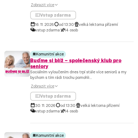
Zobrazit více
Vstup zdarma
16. 11. 2026
od 13:30
velká lektorna přízemí
vstup zdarma
14 osob
Komunitní akce
Buďme si blíž – společenský klub pro
seniory
Sociálním vyloučením dnes trpí stále více seniorů a my
bychom s tím rádi trochu pomohli....
Zobrazit více
Vstup zdarma
30. 11. 2026
od 13:30
velká lektorna přízemí
vstup zdarma
14 osob
Komunitní akce