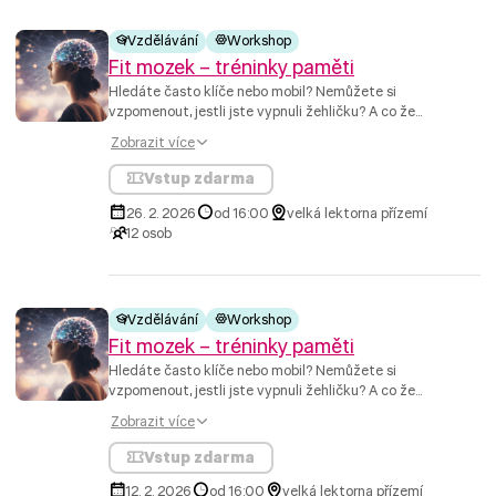
Vzdělávání
Workshop
Fit mozek – tréninky paměti
Hledáte často klíče nebo mobil? Nemůžete si
vzpomenout, jestli jste vypnuli žehličku? A co že...
Zobrazit více
Vstup zdarma
26. 2. 2026
od 16:00
velká lektorna přízemí
12 osob
Vzdělávání
Workshop
Fit mozek – tréninky paměti
Hledáte často klíče nebo mobil? Nemůžete si
vzpomenout, jestli jste vypnuli žehličku? A co že...
Zobrazit více
Vstup zdarma
12. 2. 2026
od 16:00
velká lektorna přízemí