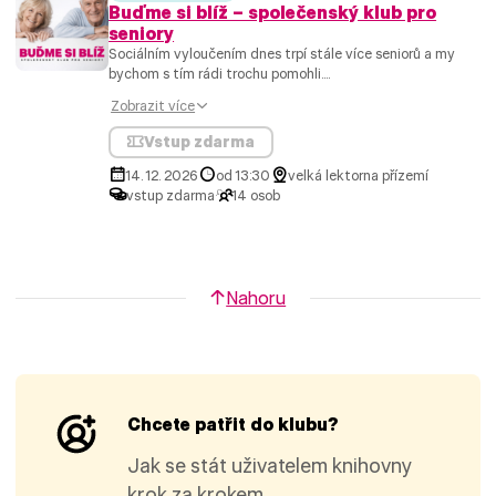
Buďme si blíž – společenský klub pro
seniory
Sociálním vyloučením dnes trpí stále více seniorů a my
bychom s tím rádi trochu pomohli....
Zobrazit více
Vstup zdarma
14. 12. 2026
od 13:30
velká lektorna přízemí
vstup zdarma
14 osob
Nahoru
Chcete patřit do klubu?
Jak se stát uživatelem knihovny
krok za krokem.