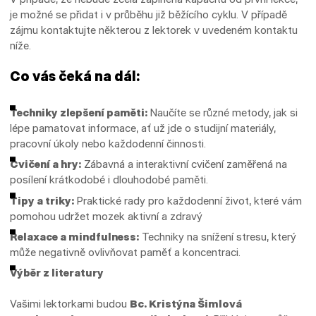
je možné se přidat i v průběhu již běžícího cyklu. V případě
zájmu kontaktujte některou z lektorek v uvedeném kontaktu
níže.
Co vás čeká na dál:
Techniky zlepšení paměti:
Naučíte se různé metody, jak si
lépe pamatovat informace, ať už jde o studijní materiály,
pracovní úkoly nebo každodenní činnosti.
Cvičení a hry:
Zábavná a interaktivní cvičení zaměřená na
posílení krátkodobé i dlouhodobé paměti.
Tipy a triky:
Praktické rady pro každodenní život, které vám
pomohou udržet mozek aktivní a zdravý
Relaxace a mindfulness:
Techniky na snížení stresu, který
může negativně ovlivňovat paměť a koncentraci.
Výběr z literatury
Vašimi lektorkami budou
Bc. Kristýna Šimlová