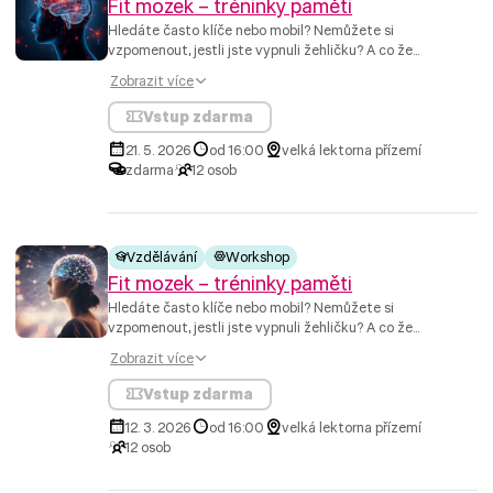
Fit mozek – tréninky paměti
Hledáte často klíče nebo mobil? Nemůžete si
vzpomenout, jestli jste vypnuli žehličku? A co že...
Zobrazit více
Vstup zdarma
21. 5. 2026
od 16:00
velká lektorna přízemí
zdarma
12 osob
Vzdělávání
Workshop
Fit mozek – tréninky paměti
Hledáte často klíče nebo mobil? Nemůžete si
vzpomenout, jestli jste vypnuli žehličku? A co že...
Zobrazit více
Vstup zdarma
12. 3. 2026
od 16:00
velká lektorna přízemí
12 osob