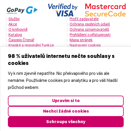
Služby
Profil zadavatele
Akce
Ochrana osobních údajů
O knihovně
Ochrana oznamovatelů
Katalog
Prohlášení o přístupnosti
Časopis Čtenář
Mapa stránek
Krajské a regionální funkce
Nastavení cookies
Zřizovatelem je Středočeský kraj
98 % uživatelů internetu nečte souhlasy s
cookies
Naši partneři
Vy k nim zjevně nepatříte. Nic překvapivého pro vás ale
nemáme. Používáme cookies pro analytiku a pro váš hladší
průchod webem.
Upravím si to
Nechci žádné cookies
© 2026 Středočeská vědecká knihovna v Kladně, příspěvková
organizace
Schroupu všechny
Vyrobila
značkárna s.r.o.