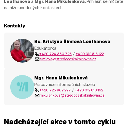
Louthanová
a
Mgr. Hana Mikulenková
.
Přihlásit se můžete
na níže uvedených kontaktech.
Kontakty
Bc. Kristýna Šimlová Louthanová
Edukátorka
+420 724 380 728
/
+420 312 813 122
simlova@stredoceskaknihovna.cz
Mgr. Hana Mikulenková
Pracovnice informačních služeb
+420 725 962 297
/
+420 312 813 162
mikulenkova@stredoceskaknihovna.cz
Nadcházející akce v tomto cyklu